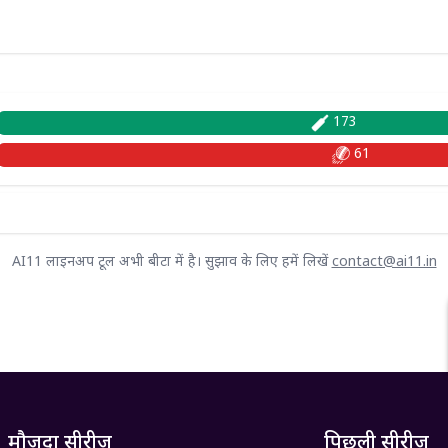
173
61
AI11 लाइनअप टूल अभी बीटा में है। सुझाव के लिए हमें लिखें
contact@ai11.in
मौजूदा सीरीज़
पिछली सीरीज़