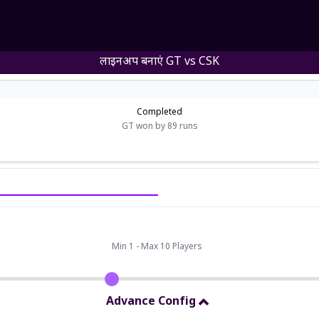
लाइनअप बनाएं
GT
vs
CSK
Completed
GT won by 89 runs
Min 1 - Max 10 Players
Advance Config