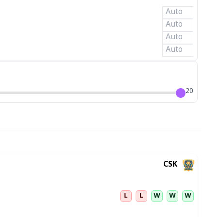
20
CSK
L
L
W
W
W