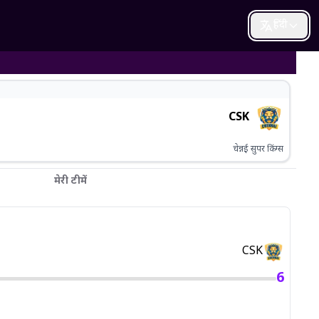
हिंदी
CSK
चेन्नई सुपर किंग्स
मेरी टीमें
CSK
6