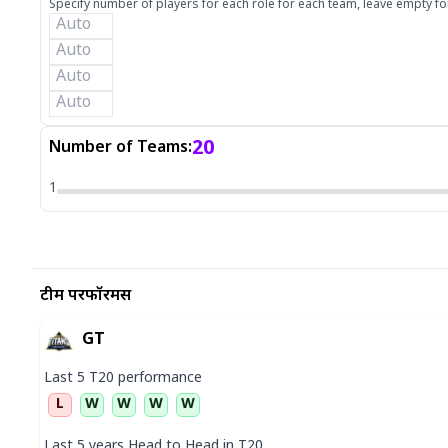
Specify number of players for each role for each team, leave empty fo
20
Number of Teams:
1
टीम परफॉरमेंस
GT
Last 5
T20
performance
L
W
W
W
W
Last 5 years Head to Head in
T20